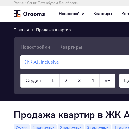
Регион:
Санкт-Петербург и Ленобласть
Orooms
Новостройки
Квартиры
Ком
Главная
Продажа квартир
Новостройки
Квартиры
Студия
1
2
3
4
5+
Ц
×
Квартира
показать все
Продажа квартир в ЖК All
Студии
1-комнатные
2-комнатные
3-комнатные
4-комна