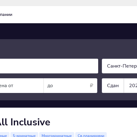
пании
Санкт-Петер
ена от
до
Сдан
20
 Inclusive
тные
5-комнатные
Многокомнатные
Св.планировки