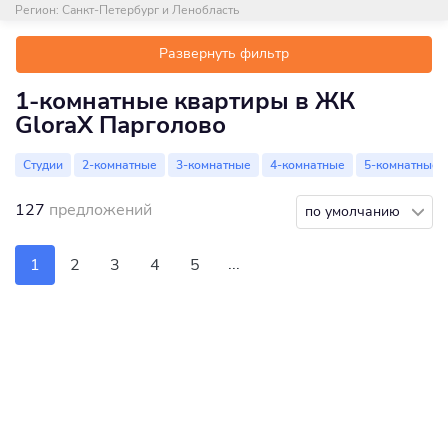
Регион:
Санкт-Петербург и Ленобласть
Развернуть фильтр
1-комнатные квартиры в ЖК
GloraX Парголово
Студии
2-комнатные
3-комнатные
4-комнатные
5-комнатные
127
предложений
по умолчанию
...
1
2
3
4
5