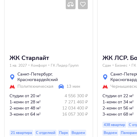
ЖК Старлайт
ЖК ЛСР. Б
1 кв. 2027
Комфорт
ГК Лидер Групп
Сдан
Бизнес
ГК
Санкт-Петербург
,
Санкт-Петер
Красногвардейский
Красногвард
Политехническая
13 мин
Чернышевск
Студии
от 20 м
4 556 300
₽
Студии
от 22 м
2
2
1-комн
от 28 м
7 271 460
₽
1-комн
от 34 м
2
2
2-комн
от 48 м
12 034 400
₽
2-комн
от 56 м
2
2
3-комн
от 64 м
16 057 300
₽
3-комн
от 68 м
2
2
438 квартир
С от
21 квартира
С отделкой
Парк
Водоем
Водоем
Панорам