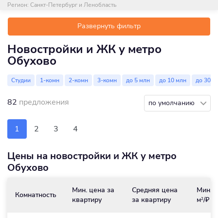
Регион:
Санкт-Петербург и Ленобласть
Развернуть фильтр
Новостройки и ЖК у метро
Обухово
Студии
1-комн
2-комн
3-комн
до 5 млн
до 10 млн
до 30 м
82
предложения
по умолчанию
1
2
3
4
Цены на новостройки и ЖК у метро
Обухово
Мин. цена за
Средняя цена
Мин. ц
Комнатность
квартиру
за квартиру
м
/₽
2