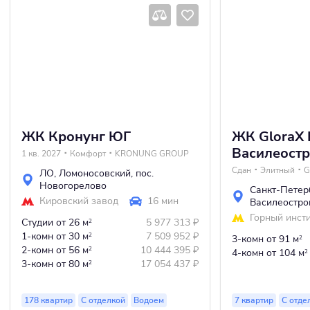
ЖК Кронунг ЮГ
ЖК GloraX
Василеост
1 кв. 2027
Комфорт
KRONUNG GROUP
Сдан
Элитный
G
ЛО
,
Ломоносовский
,
пос.
Новогорелово
Санкт-Петер
Кировский завод
16 мин
Василеостро
Горный инсти
Студии
от 26 м
5 977 313
₽
2
1-комн
от 30 м
7 509 952
₽
2
3-комн
от 91 м
2
2-комн
от 56 м
10 444 395
₽
2
4-комн
от 104 м
2
3-комн
от 80 м
17 054 437
₽
2
178 квартир
С отделкой
Водоем
7 квартир
С отде