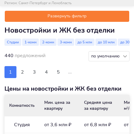
Регион:
Санкт-Петербург и Ленобласть
Развернуть фильтр
Новостройки и ЖК без отделки
Студии
1-комн
2-комн
3-комн
до 5 млн
до 10 млн
до 30 м
440
предложений
по умолчанию
...
1
2
3
4
5
Цены на новостройки и ЖК без отделки
Мин. цена за
Средняя цена
Мин.
Комнатность
квартиру
за квартиру
м
/₽
2
Студия
от 3,6 млн ₽
от 6,8 млн ₽
от 1