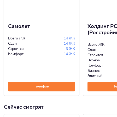
Самолет
Холдинг Р
(Росстройи
Всего ЖК
14 ЖК
Сдан
14 ЖК
Всего ЖК
Строится
3 ЖК
Сдан
Комфорт
14 ЖК
Строится
Эконом
Комфорт
Бизнес
Элитный
Телефон
Т
Сейчас смотрят