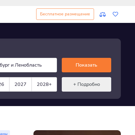
Бесплатное размещение
бург и Ленобласть
Показать
26
2027
2028+
+ Подробно
даны