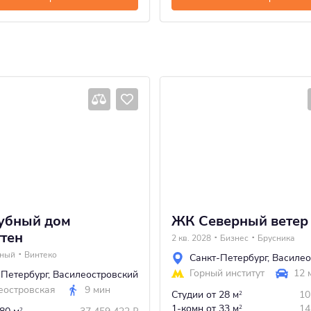
убный дом
ЖК Северный ветер
тен
2 кв. 2028
Бизнес
Брусника
тный
Винтеко
Санкт-Петербург
,
Василео
Горный институт
12 
-Петербург
,
Василеостровский
еостровская
9 мин
Студии
от 28 м
10
2
1-комн
от 33 м
14
2
2