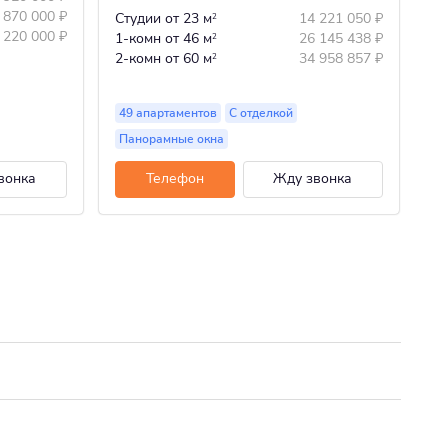
1-
 870 000
₽
Студии
от 23 м
14 221 050
₽
2
2-
 220 000
₽
1-комн
от 46 м
26 145 438
₽
2
2-комн
от 60 м
34 958 857
₽
2
49 апартаментов
С отделкой
17
Панорамные окна
П
вонка
Телефон
Жду звонка