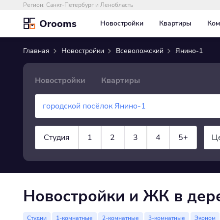
Регион:
Санкт-Петербург и Ленобласть
Orooms
Новостройки
Квартиры
Ком
Главная
Новостройки
Всеволожский
Янино-1
Новостройки
Квартиры
Студия
1
2
3
4
5+
Ц
показать все
Новостройки и ЖК в дер
Студии
1-комнатные
2-комнатные
3-комнатные
Эконом