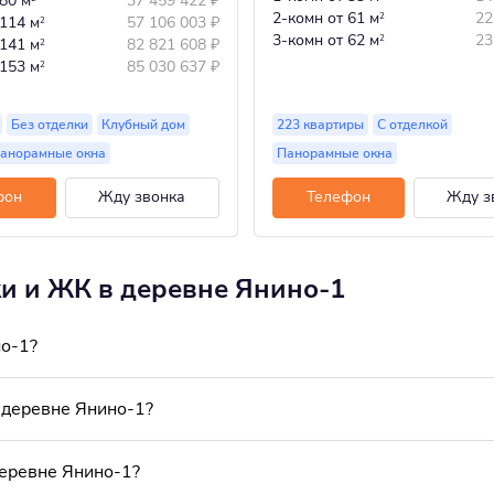
 80 м
37 459 422
₽
2-комн
от 61 м
22
2
 114 м
57 106 003
₽
2
3-комн
от 62 м
23
2
 141 м
82 821 608
₽
2
 153 м
85 030 637
₽
2
Без отделки
Клубный дом
223 квартиры
С отделкой
анорамные окна
Панорамные окна
фон
Жду звонка
Телефон
Жду з
ки и ЖК в деревне Янино-1
но-1?
 деревне Янино-1?
деревне Янино-1?