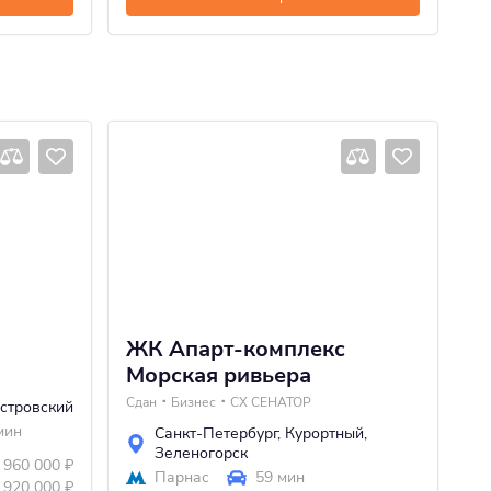
ЖК Апарт-комплекс
Ж
Морская ривьера
4 
Сдан
Бизнес
СХ СЕНАТОР
стровский
мин
Санкт-Петербург
,
Курортный
,
Зеленогорск
 960 000
₽
Парнас
59 мин
 920 000
₽