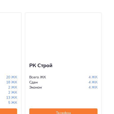
РК Строй
Л
20 ЖК
Всего ЖК
4 ЖК
Вс
18 ЖК
Сдан
4 ЖК
Сд
2 ЖК
Эконом
4 ЖК
Ст
2 ЖК
Эк
13 ЖК
Ко
5 ЖК
Би
Телефон