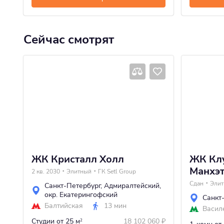
Сейчас смотрят
ЖК Кристалл Холл
ЖК Кл
Манхэт
2 кв. 2030
Элитный
ГК Setl Group
Сдан
Эли
Санкт-Петербург
,
Адмиралтейский
,
окр. Екатерингофский
Санкт
Балтийская
13 мин
Васил
Студии
от 25 м
18 102 060
₽
2