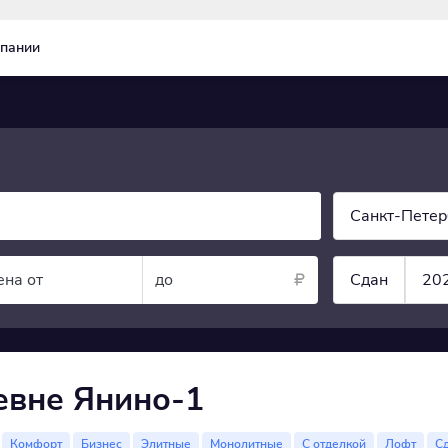
пании
Санкт-Петер
ена от
до
Сдан
20
евне Янино-1
Комфорт
Бизнес
Элитные
Монолитные
С отделкой
Лофт
С