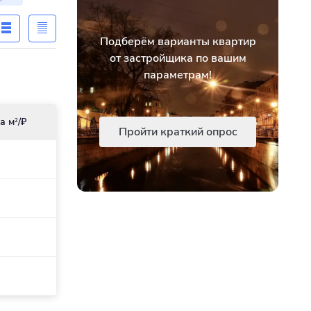
Подберём варианты квартир
от застройщика по вашим
параметрам!
а м
/₽
2
Пройти краткий опрос