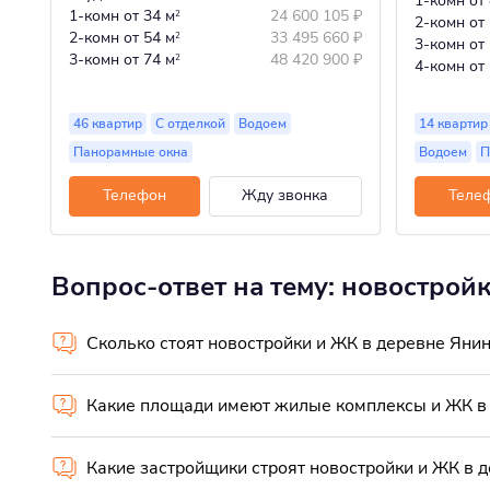
1-комн
от
1-комн
от 34 м
24 600 105
₽
2
2-комн
от
2-комн
от 54 м
33 495 660
₽
2
3-комн
от
3-комн
от 74 м
48 420 900
₽
2
4-комн
от
46 квартир
С отделкой
Водоем
14 квартир
Панорамные окна
Водоем
П
Телефон
Жду звонка
Теле
Вопрос-ответ на тему: новострой
Сколько стоят новостройки и ЖК в деревне Яни
Какие площади имеют жилые комплексы и ЖК в
Какие застройщики строят новостройки и ЖК в 