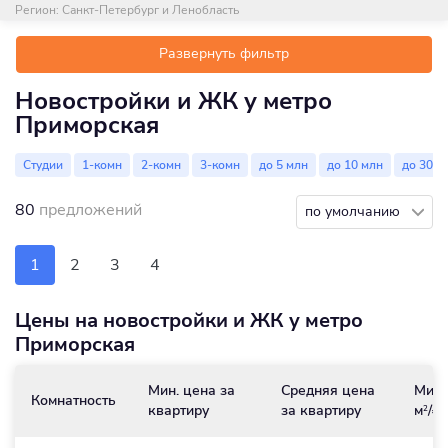
Регион:
Санкт-Петербург и Ленобласть
Развернуть фильтр
Новостройки и ЖК у метро
Приморская
Студии
1-комн
2-комн
3-комн
до 5 млн
до 10 млн
до 30 м
80
предложений
по умолчанию
1
2
3
4
Цены на новостройки и ЖК у метро
Приморская
Мин. цена за
Средняя цена
Мин.
Комнатность
квартиру
за квартиру
м
/₽
2