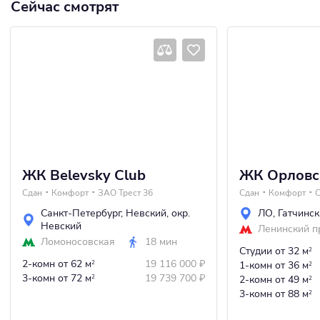
Сейчас смотрят
ЖК Belevsky Club
ЖК Орловс
Сдан
Комфорт
ЗАО Трест 36
Сдан
Комфорт
С
Санкт-Петербург
,
Невский
,
окр.
ЛО
,
Гатчинс
Невский
Ленинский п
Ломоносовская
18 мин
Студии
от 32 м
2
2-комн
от 62 м
19 116 000
₽
2
1-комн
от 36 м
2
3-комн
от 72 м
19 739 700
₽
2
2-комн
от 49 м
2
3-комн
от 88 м
2