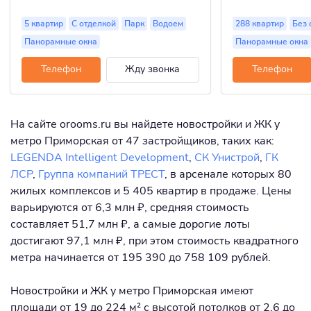
5 квартир
С отделкой
Парк
Водоем
288 квартир
Без 
Панорамные окна
Панорамные окна
Телефон
Жду звонка
Телефон
На сайте orooms.ru вы найдете новостройки и ЖК у
метро Приморская от 47 застройщиков, таких как:
LEGENDA Intelligent Development
,
СК Унистрой
,
ГК
ЛСР
,
Группа компаний ТРЕСТ
, в арсенале которых 80
жилых комплексов и 5 405 квартир в продаже. Цены
варьируются от 6,3 млн ₽, средняя стоимость
составляет 51,7 млн ₽, а самые дорогие лоты
достигают 97,1 млн ₽, при этом стоимость квадратного
метра начинается от 195 390 до 758 109 рублей.
Новостройки и ЖК у метро Приморская имеют
площади от 19 до 224 м² с высотой потолков от 2,6 до