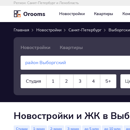
Регион:
Санкт-Петербург и Ленобласть
Orooms
Новостройки
Квартиры
Ком
Главная
Новостройки
Санкт-Петербург
Выборгски
Новостройки
Квартиры
Студия
1
2
3
4
5+
Ц
показать все
Новостройки и ЖК в Выб
Студии
1-комн
2-комн
3-комн
до 5 млн
до 10 млн
до