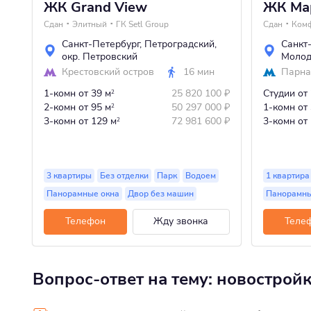
ЖК Grand View
ЖК Ма
Сдан
Элитный
ГК Setl Group
Сдан
Ком
Санкт-Петербург
,
Петроградский
,
Санкт
окр. Петровский
Моло
Крестовский остров
16 мин
Парна
1-комн
от 39 м
25 820 100
₽
Студии
от
2
2-комн
от 95 м
50 297 000
₽
1-комн
от
2
3-комн
от 129 м
72 981 600
₽
3-комн
от
2
3 квартиры
Без отделки
Парк
Водоем
1 квартира
Панорамные окна
Двор без машин
Панорамны
Телефон
Жду звонка
Теле
Вопрос-ответ на тему: новострой