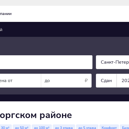
пании
й
Санкт-Петер
ена от
до
Сдан
20
оргском районе
 30 м²
до 50 м²
до 100 м²
до 3 этажа
до 5 этажа
Комфорт
Биз