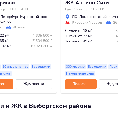
риоки
ЖК Аннино Сити
форт
СХ СЕНАТОР
Сдан
Комфорт
ГК НСК
-Петербург
,
Курортный
,
пос.
ЛО
,
Ломоносовский
,
д. А
дежное
Кировский завод
26
с
48 мин
Студии
от 18 м
3
2
 22 м
4 605 600
₽
2
1-комн
от 33 м
4
2
 35 м
7 504 800
₽
2
2-комн
от 49 м
6
2
 132 м
19 029 200
₽
2
10 апартаментов
Без отделки
300 квартир
Без отделки
Парк
е окна
Панорамные окна
фон
Жду звонка
Телефон
Жду з
ки и ЖК в Выборгском районе