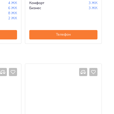
4 ЖК
Комфорт
3 ЖК
Эк
6 ЖК
Бизнес
3 ЖК
Ко
8 ЖК
Би
2 ЖК
Телефон