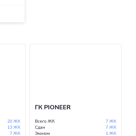
ГК PIONEER
Л
20 ЖК
Всего ЖК
7 ЖК
Вс
13 ЖК
Сдан
7 ЖК
Сд
7 ЖК
Эконом
1 ЖК
Ст