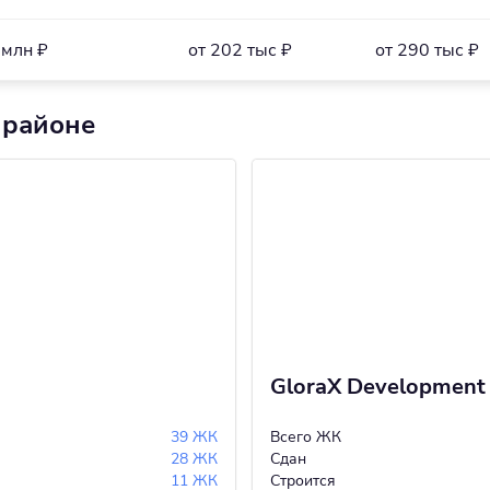
 млн ₽
от 202 тыс ₽
от 290 тыс ₽
 районе
GloraX Development
39 ЖК
Всего ЖК
28 ЖК
Сдан
11 ЖК
Строится