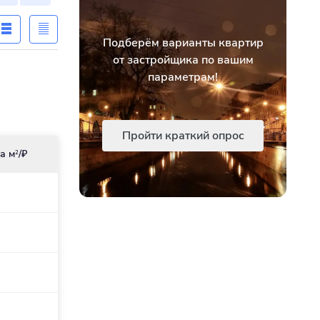
Подберём варианты квартир
от застройщика по вашим
параметрам!
Пройти краткий опрос
а м
/₽
2