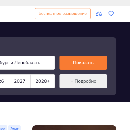
Бесплатное размещение
бург и Ленобласть
Показать
26
2027
2028+
+ Подробно
нес
Элит