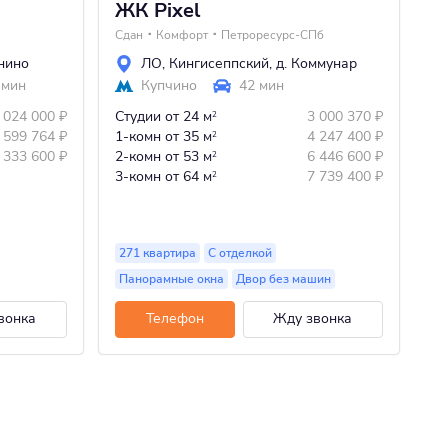
ЖК Pixel
Ж
S
Сдан
Комфорт
Петроресурс-СПб
Сд
ннино
ЛО
,
Кингисеппский
,
д. Коммунар
 мин
Купчино
42 мин
 024 000
₽
Студии
от 24 м
3 000 370
₽
2
 599 764
₽
1-комн
от 35 м
4 247 400
₽
2
 333 600
₽
2-комн
от 53 м
6 446 600
₽
2
2-
3-комн
от 64 м
7 739 400
₽
2
3-
4-
271 квартира
С отделкой
Панорамные окна
Двор без машин
12
вонка
Телефон
Жду звонка