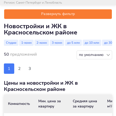
Регион:
Санкт-Петербург и Ленобласть
Развернуть фильтр
Новостройки и ЖК в
Красносельском районе
Студии
1-комн
2-комн
3-комн
до 5 млн
до 10 млн
до 30 м
50
предложений
по умолчанию
1
2
3
Цены на новостройки и ЖК в
Красносельском районе
Мин. цена за
Средняя цена
Мин.
Комнатность
квартиру
за квартиру
м
/₽
2