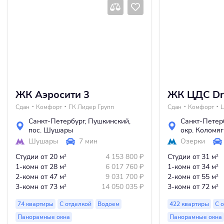
ЖК Аэросити 3
ЖК ЦДС Dr
Сдан
Комфорт
ГК Лидер Групп
Сдан
Комфорт
Санкт-Петербург
,
Пушкинский
,
Санкт-Петер
пос. Шушары
окр. Коломяг
Шушары
7 мин
Озерки
Студии
от 20 м
4 153 800
₽
Студии
от 31 м
2
2
1-комн
от 28 м
6 017 760
₽
1-комн
от 34 м
2
2
2-комн
от 47 м
9 031 700
₽
2-комн
от 55 м
2
2
3-комн
от 73 м
14 050 035
₽
3-комн
от 72 м
2
2
74 квартиры
С отделкой
Водоем
422 квартиры
С 
Панорамные окна
Панорамные окна