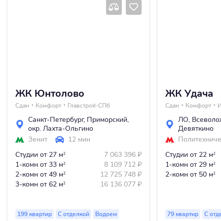
ЖК Юнтолово
ЖК Удача
Сдан
Комфорт
Главстрой-СПб
Сдан
Комфорт
Санкт-Петербург
,
Приморский
,
ЛО
,
Всеволо
окр. Лахта-Ольгино
Девяткино
Зенит
12 мин
Политехниче
Студии
от 27 м
7 063 396
₽
Студии
от 22 м
2
2
1-комн
от 33 м
8 109 712
₽
1-комн
от 29 м
2
2
2-комн
от 49 м
12 725 748
₽
2-комн
от 50 м
2
2
3-комн
от 62 м
16 136 077
₽
2
199 квартир
С отделкой
Водоем
79 квартир
С отд