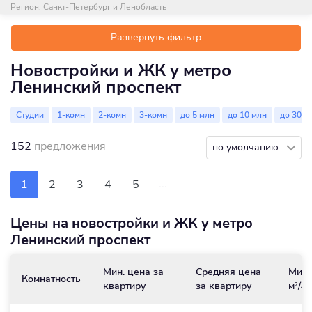
Регион:
Санкт-Петербург и Ленобласть
Развернуть фильтр
Новостройки и ЖК у метро
Ленинский проспект
Студии
1-комн
2-комн
3-комн
до 5 млн
до 10 млн
до 30 м
152
предложения
по умолчанию
...
1
2
3
4
5
Цены на новостройки и ЖК у метро
Ленинский проспект
Мин. цена за
Средняя цена
Мин.
Комнатность
квартиру
за квартиру
м
/₽
2