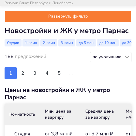
Регион:
Санкт-Петербург и Ленобласть
Развернуть фильтр
Новостройки и ЖК у метро Парнас
Студии
1-комн
2-комн
3-комн
до 5 млн
до 10 млн
до 30 м
188
предложений
по умолчанию
...
1
2
3
4
5
Цены на новостройки и ЖК у метро
Парнас
Мин. цена за
Средняя цена
Мин.
Комнатность
квартиру
за квартиру
м
/₽
2
Студия
от 3,8 млн ₽
от 5,7 млн ₽
от 1