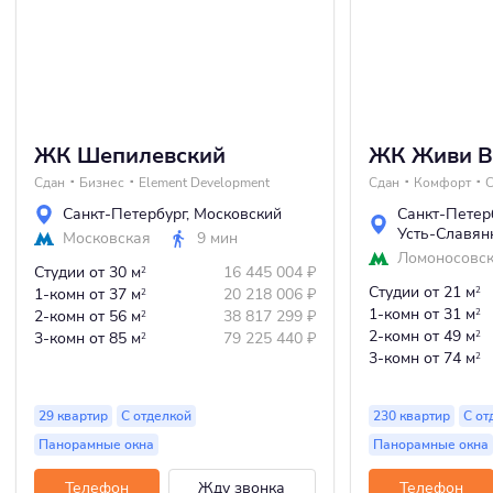
ЖК Шепилевский
ЖК Живи В
Сдан
Бизнес
Element Development
Сдан
Комфорт
С
Санкт-Петербург
,
Московский
Санкт-Петер
Усть-Славян
Московская
9 мин
Ломоносовс
Студии
от 30 м
16 445 004
₽
2
Студии
от 21 м
1-комн
от 37 м
20 218 006
₽
2
2
1-комн
от 31 м
2-комн
от 56 м
38 817 299
₽
2
2
2-комн
от 49 м
3-комн
от 85 м
79 225 440
₽
2
2
3-комн
от 74 м
2
29 квартир
С отделкой
230 квартир
С от
Панорамные окна
Панорамные окна
Телефон
Жду звонка
Телефон