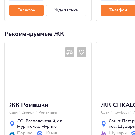
Телефон
Жду звонка
Телефон
Рекомендуемые ЖК
ЖК Ромашки
ЖК CHKAL
Сдан
Эконом
Романтика
Сдан
Комфорт
И
ЛО
,
Всеволожский
,
с.п.
Санкт-Петер
Муринское
,
Мурино
пос. Шушар
Парнас
10 мин
Шушары