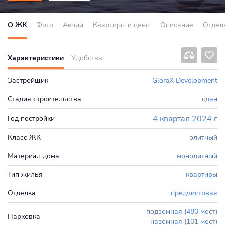
О ЖК
Фото
Акции
Квартиры и цены
Описание
Отдел
Характеристики
Удобства
Застройщик
GloraX Development
Стадия строительства
сдан
4 квартал 2024 г
Год постройки
Класс ЖК
элитный
Материал дома
монолитный
Тип жилья
квартиры
Отделка
предчистовая
подземная (480 мест)
Парковка
наземная (101 мест)