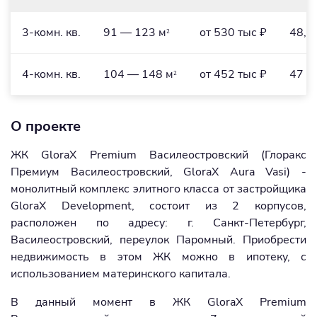
3-комн. кв.
91 — 123 м
от 530 тыс ₽
48,2
2
4-комн. кв.
104 — 148 м
от 452 тыс ₽
47 —
2
О проекте
ЖК GloraX Premium Василеостровский (Глоракс
Премиум Василеостровский, GloraX Aura Vasi) -
монолитный комплекс элитного класса от застройщика
GloraX Development, состоит из 2 корпусов,
расположен по адресу: г. Санкт-Петербург,
Василеостровский, переулок Паромный. Приобрести
недвижимость в этом ЖК можно в ипотеку, с
использованием материнского капитала.
В данный момент в ЖК GloraX Premium