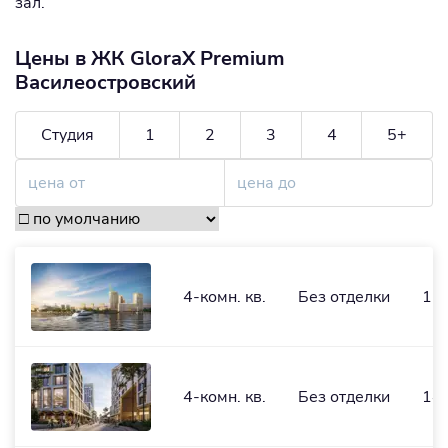
зал.
Цены в ЖК GloraX Premium
Василеостровский
Студия
1
2
3
4
5+
4-комн. кв.
Без отделки
11
4-комн. кв.
Без отделки
148