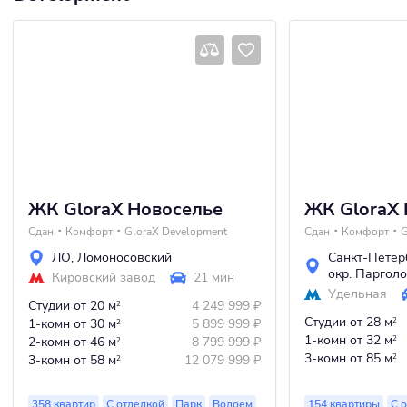
ЖК GloraX Новоселье
ЖК GloraX
Сдан
Комфорт
GloraX Development
Сдан
Комфорт
G
ЛО
,
Ломоносовский
Санкт-Петер
окр. Паргол
Кировский завод
21 мин
Удельная
Студии
от 20 м
4 249 999
₽
2
Студии
от 28 м
1-комн
от 30 м
5 899 999
₽
2
2
1-комн
от 32 м
2-комн
от 46 м
8 799 999
₽
2
2
3-комн
от 85 м
3-комн
от 58 м
12 079 999
₽
2
2
358 квартир
С отделкой
Парк
Водоем
154 квартиры
С 