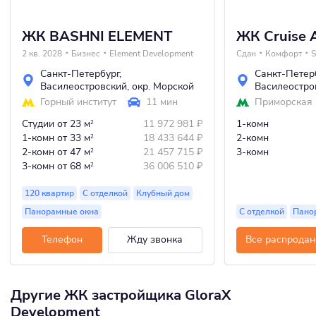
ЖК BASHNI ELEMENT
ЖК Cruise 
2 кв. 2028
Бизнес
Element Development
Сдан
Комфорт
S
Санкт-Петербург
,
Санкт-Петер
Василеостровский
,
окр. Морской
Василеостро
Горный институт
11 мин
Приморская
Студии
от 23 м
11 972 981
₽
1-комн
2
1-комн
от 33 м
18 433 644
₽
2-комн
2
2-комн
от 47 м
21 457 715
₽
3-комн
2
3-комн
от 68 м
36 006 510
₽
2
120 квартир
С отделкой
Клубный дом
Панорамные окна
С отделкой
Пано
Телефон
Жду звонка
Все распродан
Другие ЖК застройщика GloraX
Development