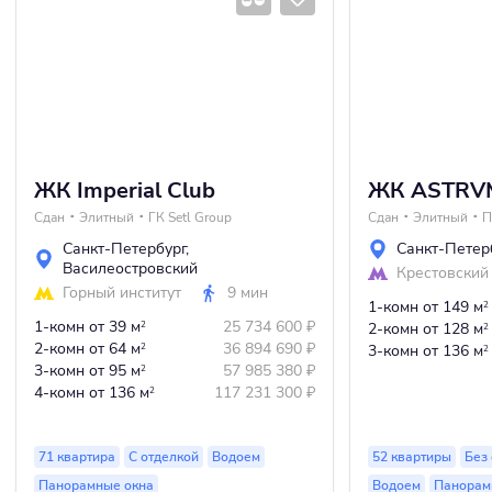
ЖК Imperial Club
ЖК ASTRV
Сдан
Элитный
ГК Setl Group
Сдан
Элитный
П
Санкт-Петербург
,
Санкт-Петер
Василеостровский
Крестовский
Горный институт
9 мин
1-комн
от 149 м
2
1-комн
от 39 м
25 734 600
₽
2
2-комн
от 128 м
2
2-комн
от 64 м
36 894 690
₽
2
3-комн
от 136 м
2
3-комн
от 95 м
57 985 380
₽
2
4-комн
от 136 м
117 231 300
₽
2
71 квартира
С отделкой
Водоем
52 квартиры
Без
Панорамные окна
Водоем
Панорам