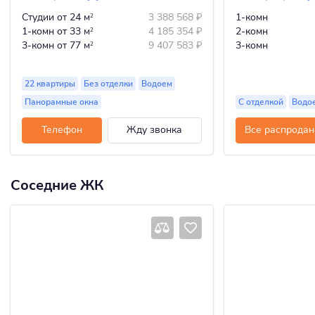
Студии
от 24 м
3 388 568
₽
1-комн
2
1-комн
от 33 м
4 185 354
₽
2-комн
2
3-комн
от 77 м
9 407 583
₽
3-комн
2
22 квартиры
Без отделки
Водоем
Панорамные окна
С отделкой
Водо
Телефон
Жду звонка
Все распродан
Соседние ЖК