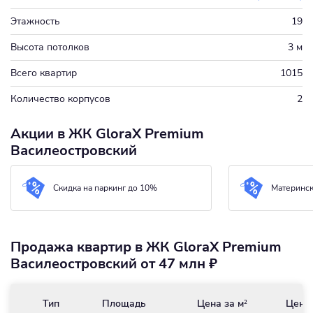
Этажность
19
Высота потолков
3 м
Всего квартир
1015
Количество корпусов
2
Акции в ЖК GloraX Premium
Василеостровский
Скидка на паркинг до 10%
Материнск
Продажа квартир в ЖК GloraX Premium
Василеостровский от 47 млн ₽
Тип
Площадь
Цена за м
Цена
2