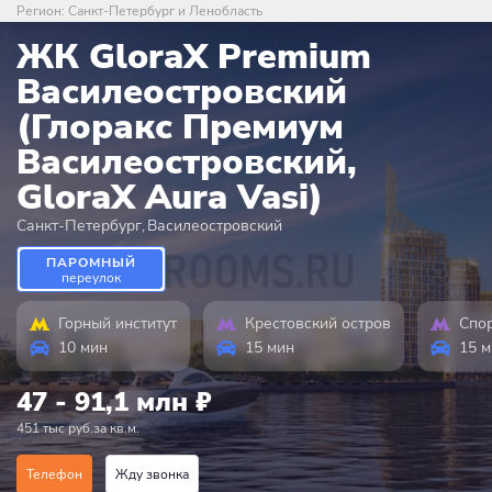
Регион:
Санкт-Петербург и Ленобласть
ЖК GloraX Premium
Василеостровский
(Глоракс Премиум
Василеостровский,
GloraX Aura Vasi)
Санкт-Петербург
,
Василеостровский
ПАРОМНЫЙ
переулок
Горный институт
Крестовский остров
Спо
10 мин
15 мин
15 м
47 - 91,1 млн
₽
451 тыс руб.за кв.м.
Телефон
Жду звонка