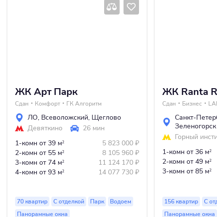
ЖК Арт Парк
ЖК Ranta R
Сдан
Комфорт
ГК Алгоритм
Сдан
Бизнес
LA
ЛО
,
Всеволожский
,
Щеглово
Санкт-Петер
Зеленогорск
Девяткино
26 мин
Горный инсти
1-комн
от 39 м
5 823 000
₽
2
1-комн
от 36 м
2-комн
от 55 м
8 105 960
₽
2
2
2-комн
от 49 м
3-комн
от 74 м
11 124 170
₽
2
2
3-комн
от 85 м
4-комн
от 93 м
14 077 730
₽
2
2
70 квартир
С отделкой
Парк
Водоем
156 квартир
С от
Панорамные окна
Панорамные окна