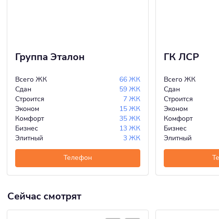
Группа Эталон
ГК ЛСР
Всего ЖК
66 ЖК
Всего ЖК
Сдан
59 ЖК
Сдан
Строится
7 ЖК
Строится
Эконом
15 ЖК
Эконом
Комфорт
35 ЖК
Комфорт
Бизнес
13 ЖК
Бизнес
Элитный
3 ЖК
Элитный
Телефон
Т
Сейчас смотрят