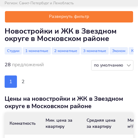
Регион:
Санкт-Петербург и Ленобласть
Развернуть фильтр
Новостройки и ЖК в Звездном
округе в Московском районе
Студии
1-комнатные
2-комнатные
3-комнатные
Эконом
Ко
28
предложений
по умолчанию
1
2
Цены на новостройки и ЖК в Звездном
округе в Московском районе
Мин. цена за
Средняя цена
Мин.
Комнатность
квартиру
за квартиру
м
/₽
2