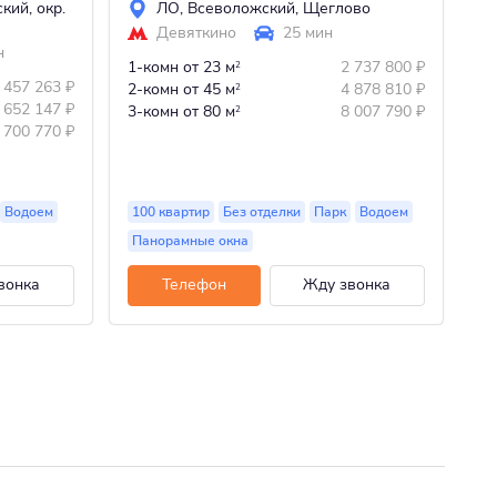
ский
,
окр.
ЛО
,
Всеволожский
,
Щеглово
Девяткино
25 мин
н
1-комн
от 23 м
2 737 800
₽
2
 457 263
₽
1-
2-комн
от 45 м
4 878 810
₽
2
 652 147
₽
2-
3-комн
от 80 м
8 007 790
₽
2
 700 770
₽
3-
Водоем
100 квартир
Без отделки
Парк
Водоем
15
Панорамные окна
П
вонка
Телефон
Жду звонка