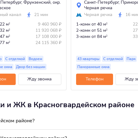
-Петербург
,
Фрунзенский
,
окр.
Санкт-Петербург
,
Примор
вское
Черная речка
ный канал
21 мин
Черная речка
16 ми
 22 м
9 460 960
₽
1-комн
от 40 м
22
2
2
 32 м
11 920 068
₽
2-комн
от 51 м
27
2
2
 47 м
17 108 000
₽
3-комн
от 84 м
33
2
2
 77 м
24 115 360
₽
2
р
С отделкой
Водоем
43 квартиры
С отделкой
Парк
е окна
Двор без машин
Панорамные окна
фон
Жду звонка
Телефон
Жду з
ки и ЖК в Красногвардейском районе
ейском районе?