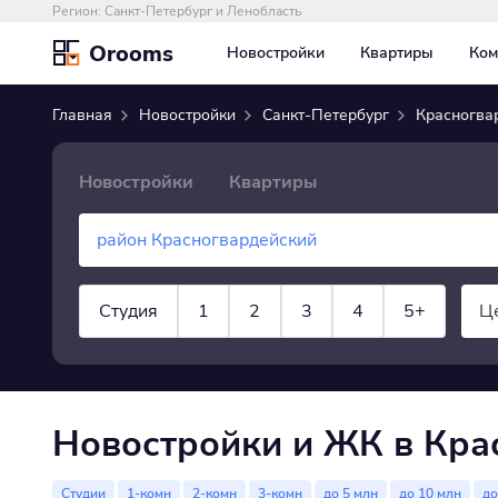
Регион:
Санкт-Петербург и Ленобласть
Orooms
Новостройки
Квартиры
Ком
Главная
Новостройки
Санкт-Петербург
Красногва
Новостройки
Квартиры
Студия
1
2
3
4
5+
Ц
показать все
Новостройки и ЖК в Кра
Студии
1-комн
2-комн
3-комн
до 5 млн
до 10 млн
до