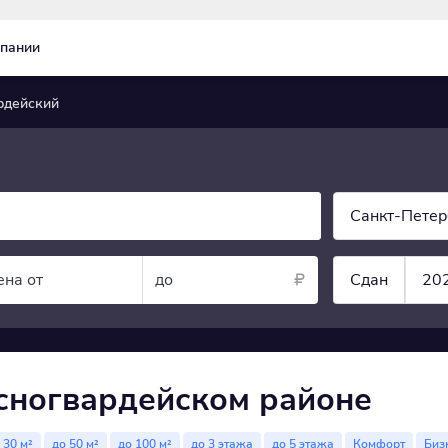
пании
рдейский
Санкт-Петер
ена от
до
Сдан
20
сногвардейском районе
 30 м²
до 50 м²
до 100 м²
до 3 этажа
до 5 этажа
Комфорт
Биз