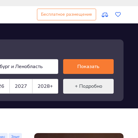
Бесплатное размещение
бург и Ленобласть
Показать
26
2027
2028+
+ Подробно
нес
Элит