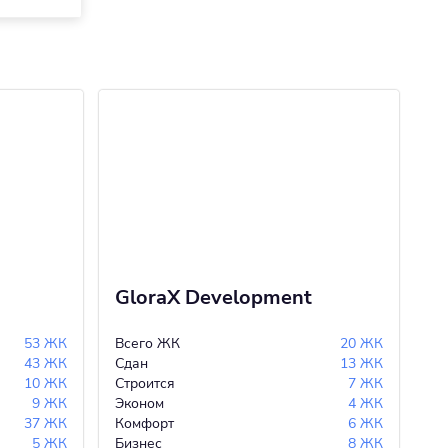
GloraX Development
Л
53 ЖК
Всего ЖК
20 ЖК
Вс
43 ЖК
Сдан
13 ЖК
Сд
10 ЖК
Строится
7 ЖК
Ст
9 ЖК
Эконом
4 ЖК
Эк
37 ЖК
Комфорт
6 ЖК
Ко
5 ЖК
Бизнес
8 ЖК
Би