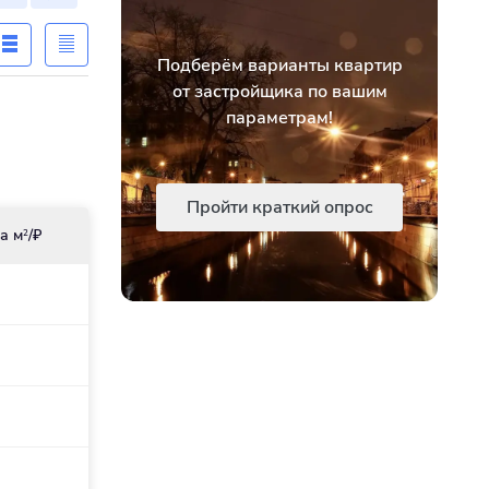
Подберём варианты квартир
от застройщика по вашим
параметрам!
Пройти краткий опрос
а м
/₽
2