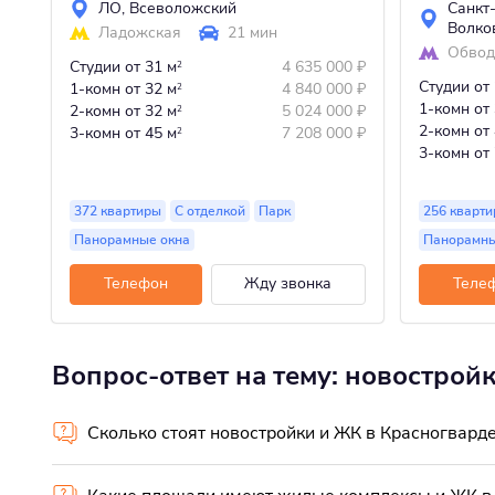
ЛО
,
Всеволожский
Санкт
Волко
Ладожская
21 мин
Обвод
Студии
от 31 м
4 635 000
₽
2
Студии
от
1-комн
от 32 м
4 840 000
₽
2
1-комн
от
2-комн
от 32 м
5 024 000
₽
2
2-комн
от
3-комн
от 45 м
7 208 000
₽
2
3-комн
от
372 квартиры
С отделкой
Парк
256 кварти
Панорамные окна
Панорамны
Телефон
Жду звонка
Теле
Вопрос-ответ на тему: новострой
Сколько стоят новостройки и ЖК в Красногвард