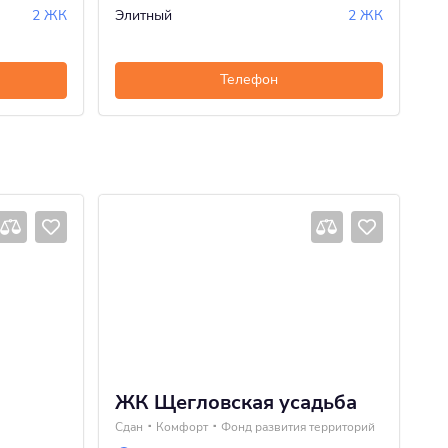
2 ЖК
Элитный
2 ЖК
Телефон
ЖК Щегловская усадьба
Ж
Сдан
Комфорт
Фонд развития территорий
4 