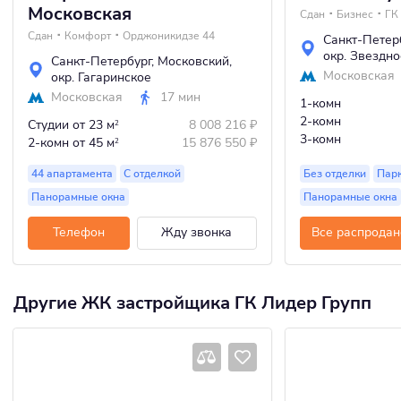
Московская
Сдан
Бизнес
ГК 
Сдан
Комфорт
Орджоникидзе 44
Санкт-Петер
окр. Звездно
Санкт-Петербург
,
Московский
,
Московская
окр. Гагаринское
Московская
17 мин
1-комн
2-комн
Студии
от 23 м
8 008 216
₽
2
3-комн
2-комн
от 45 м
15 876 550
₽
2
44 апартамента
С отделкой
Без отделки
Пар
Панорамные окна
Панорамные окна
Телефон
Жду звонка
Все распродан
Другие ЖК застройщика ГК Лидер Групп