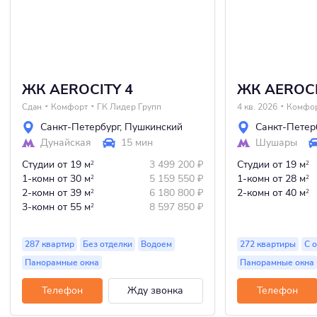
ЖК AEROCITY 4
ЖК AEROCI
Сдан
Комфорт
ГК Лидер Групп
4 кв. 2026
Комфо
Санкт-Петербург
,
Пушкинский
Санкт-Петер
Дунайская
15 мин
Шушары
Студии
от 19 м
3 499 200
₽
Студии
от 19 м
2
2
1-комн
от 30 м
5 159 550
₽
1-комн
от 28 м
2
2
2-комн
от 39 м
6 180 800
₽
2-комн
от 40 м
2
2
3-комн
от 55 м
8 597 850
₽
2
287 квартир
Без отделки
Водоем
272 квартиры
С 
Панорамные окна
Панорамные окна
Телефон
Жду звонка
Телефон