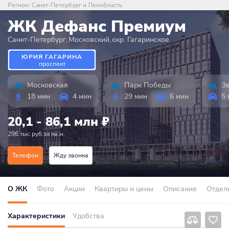
Регион:
Санкт-Петербург и Ленобласть
ЖК Дефанс Премиум
Санкт-Петербург
,
Московский
,
окр. Гагаринское
ЮРИЯ ГАГАРИНА
проспект
Московская
Парк Победы
З
18 мин
4 мин
29 мин
6 мин
5 
20,1 - 86,1 млн
₽
296 тыс руб.за кв.м.
Телефон
Жду звонка
О ЖК
Фото
Акции
Квартиры и цены
Описание
Отдел
Характеристики
Удобства