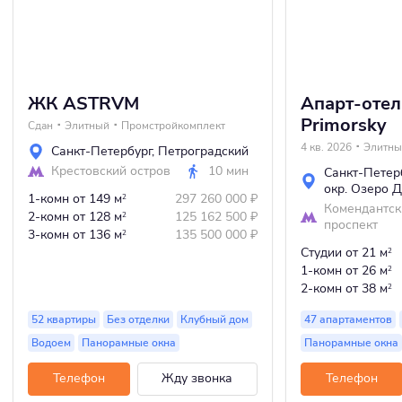
ЖК ASTRVM
Апарт-отель
Primorsky
Сдан
Элитный
Промстройкомплект
4 кв. 2026
Элитны
Санкт-Петербург
,
Петроградский
Крестовский остров
10 мин
Санкт-Петер
окр. Озеро 
1-комн
от 149 м
297 260 000
₽
2
Комендантск
2-комн
от 128 м
125 162 500
₽
2
проспект
3-комн
от 136 м
135 500 000
₽
2
Студии
от 21 м
2
1-комн
от 26 м
2
2-комн
от 38 м
2
52 квартиры
Без отделки
Клубный дом
47 апартаментов
Водоем
Панорамные окна
Панорамные окна
Телефон
Жду звонка
Телефон