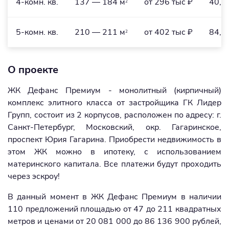
4-комн. кв.
137 — 184 м
от 296 тыс ₽
40,5
2
5-комн. кв.
210 — 211 м
от 402 тыс ₽
84,4
2
О проекте
ЖК Дефанс Премиум - монолитный (кирпичный)
комплекс элитного класса от застройщика ГК Лидер
Групп, состоит из 2 корпусов, расположен по адресу: г.
Санкт-Петербург, Московский, окр. Гагаринское,
проспект Юрия Гагарина. Приобрести недвижимость в
этом ЖК можно в ипотеку, с использованием
материнского капитала. Все платежи будут проходить
через эскроу!
В данный момент в ЖК Дефанс Премиум в наличии
110 предложений площадью от 47 до 211 квадратных
метров и ценами от 20 081 000 до 86 136 900 рублей,