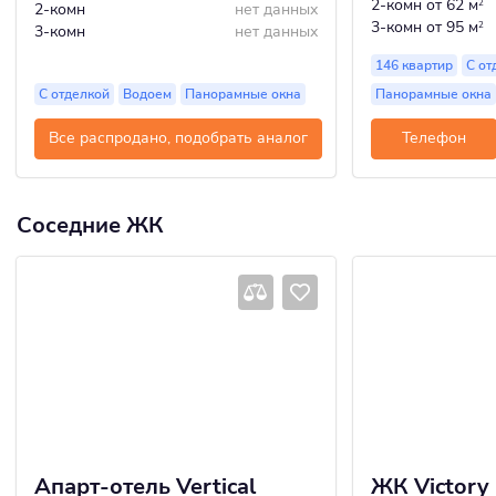
2-комн
от 62 м
2
2-комн
нет данных
3-комн
от 95 м
2
3-комн
нет данных
146 квартир
С от
С отделкой
Водоем
Панорамные окна
Панорамные окна
Все распродано, подобрать аналог
Телефон
Соседние ЖК
Апарт-отель Vertical
ЖК Victory 