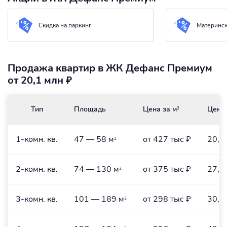
Скидка на паркинг
Материнск
Продажа квартир в ЖК Дефанс Премиум
от 20,1 млн ₽
Тип
Площадь
Цена за м
Цена
2
1-комн. кв.
47 — 58 м
от 427 тыс ₽
20,1
2
2-комн. кв.
74 — 130 м
от 375 тыс ₽
27,8
2
3-комн. кв.
101 — 189 м
от 298 тыс ₽
30,1
2