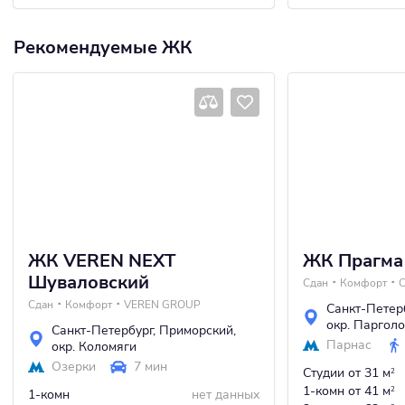
Рекомендуемые ЖК
ЖК VEREN NEXT
ЖК Прагма 
Шуваловский
Сдан
Комфорт
С
Сдан
Комфорт
VEREN GROUP
Санкт-Петер
окр. Паргол
Санкт-Петербург
,
Приморский
,
Парнас
окр. Коломяги
Озерки
7 мин
Студии
от 31 м
2
1-комн
от 41 м
2
1-комн
нет данных