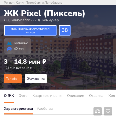
Регион:
Санкт-Петербург и Ленобласть
ЖК Pixel (Пиксель)
ЛО
,
Кингисеппский
,
д. Коммунар
ЖЕЛЕЗНОДОРОЖНАЯ
38
улица
Купчино
42 мин
3 - 14,8 млн
₽
121 тыс руб.за кв.м.
Телефон
Жду звонка
О ЖК
Фото
Квартиры и цены
Описание
Отделка
Ход
Характеристики
Удобства