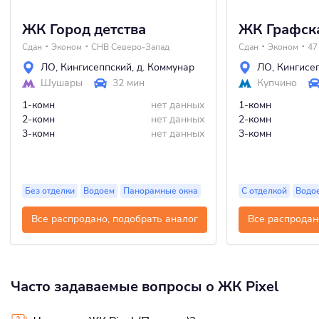
ЖК Город детства
ЖК Графск
Сдан
Эконом
СНВ Северо-Запад
Сдан
Эконом
47
ЛО
,
Кингисеппский
,
д. Коммунар
ЛО
,
Кингисе
Шушары
32 мин
Купчино
1-комн
нет данных
1-комн
2-комн
нет данных
2-комн
3-комн
нет данных
3-комн
Без отделки
Водоем
Панорамные окна
С отделкой
Водо
Все распродано, подобрать аналог
Все распродан
Часто задаваемые вопросы о ЖК Pixel