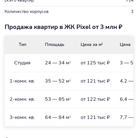
Всего квартир
714
Количество корпусов
3
Продажа квартир в ЖК Pixel от 3 млн ₽
Тип
Площадь
Цена за м
Цена
2
Студия
24 — 34 м
от 125 тыс ₽
3 — 5,2
2
1-комн. кв.
35 — 52 м
от 121 тыс ₽
4,2 — 6
2
2-комн. кв.
53 — 85 м
от 122 тыс ₽
6,4 — 1
2
3-комн. кв.
64 — 84 м
от 121 тыс ₽
7,7 — 1
2