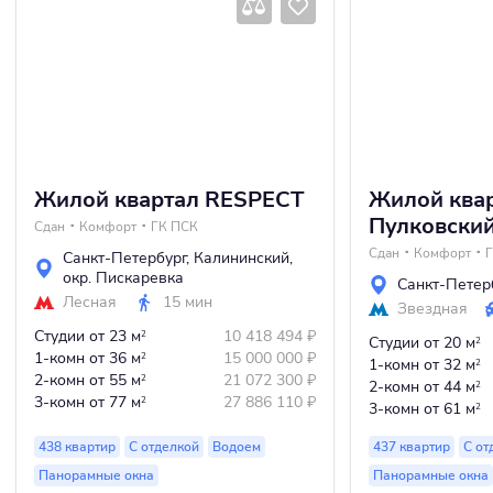
Жилой квартал RESPECT
Жилой ква
Пулковски
Сдан
Комфорт
ГК ПСК
Сдан
Комфорт
Санкт-Петербург
,
Калининский
,
окр. Пискаревка
Санкт-Петер
Лесная
15 мин
Звездная
Студии
от 23 м
10 418 494
₽
2
Студии
от 20 м
2
1-комн
от 36 м
15 000 000
₽
2
1-комн
от 32 м
2
2-комн
от 55 м
21 072 300
₽
2
2-комн
от 44 м
2
3-комн
от 77 м
27 886 110
₽
2
3-комн
от 61 м
2
438 квартир
С отделкой
Водоем
437 квартир
С от
Панорамные окна
Панорамные окна