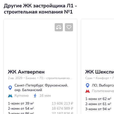
Другие ЖК застройщика Л1 -
строительная компания №1
ЖК Антверпен
ЖК Шексп
2 кв. 2029
Бизнес
Л1 - строительная компания №1
Сдан
Комфорт
Санкт-Петербург
,
Фрунзенский
,
ЛО
,
Выборгс
окр. Балканский
Политехниче
Купчино
16 мин
1-комн
от 62 м
2
1-комн
от 39 м
13 606 213
₽
2
2-комн
от 61 м
2
2-комн
от 54 м
18 674 989
₽
2
3-комн
от 94 м
2
3-комн
от 86 м
27 187 826
₽
2