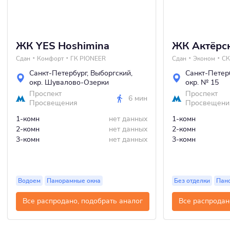
ЖК YES Hoshimina
ЖК Актёрс
Сдан
Комфорт
ГК PIONEER
Сдан
Эконом
СК
Санкт-Петербург
,
Выборгский
,
Санкт-Петер
окр. Шувалово-Озерки
окр. № 15
Проспект
Проспект
6 мин
Просвещения
Просвещени
1-комн
нет данных
1-комн
2-комн
нет данных
2-комн
3-комн
нет данных
3-комн
Водоем
Панорамные окна
Без отделки
Пан
Все распродано, подобрать аналог
Все распродан