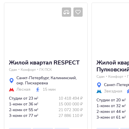
Жилой квартал RESPECT
Жилой ква
Пулковски
Сдан
Комфорт
ГК ПСК
Сдан
Комфорт
Санкт-Петербург
,
Калининский
,
окр. Пискаревка
Санкт-Петер
Лесная
15 мин
Звездная
Студии
от 23 м
10 418 494
₽
2
Студии
от 20 м
2
1-комн
от 36 м
15 000 000
₽
2
1-комн
от 32 м
2
2-комн
от 55 м
21 072 300
₽
2
2-комн
от 44 м
2
3-комн
от 77 м
27 886 110
₽
2
3-комн
от 61 м
2