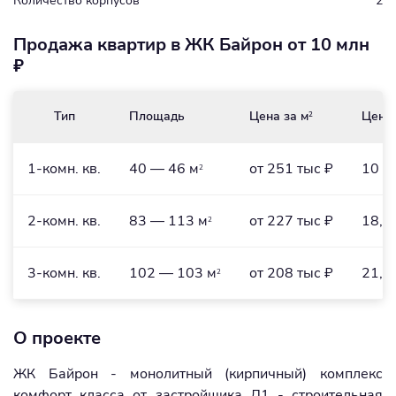
Количество корпусов
2
Продажа квартир в ЖК Байрон от 10 млн
₽
Тип
Площадь
Цена за м
Цена
2
1-комн. кв.
40 — 46 м
от 251 тыс ₽
10 —
2
2-комн. кв.
83 — 113 м
от 227 тыс ₽
18,8
2
3-комн. кв.
102 — 103 м
от 208 тыс ₽
21,2
2
О проекте
ЖК Байрон - монолитный (кирпичный) комплекс
комфорт класса от застройщика Л1 - строительная