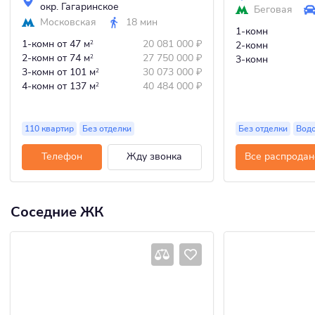
окр. Гагаринское
Беговая
Московская
18 мин
1-комн
1-комн
от 47 м
20 081 000
₽
2
2-комн
2-комн
от 74 м
27 750 000
₽
2
3-комн
3-комн
от 101 м
30 073 000
₽
2
4-комн
от 137 м
40 484 000
₽
2
110 квартир
Без отделки
Без отделки
Вод
Телефон
Жду звонка
Все распродан
Соседние ЖК