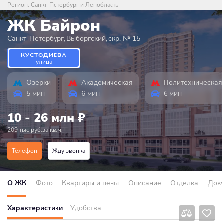
Регион:
Санкт-Петербург и Ленобласть
ЖК Байрон
Санкт-Петербург
,
Выборгский
,
окр. № 15
КУСТОДИЕВА
улица
Озерки
Академическая
Политехническая
5 мин
6 мин
6 мин
10 - 26 млн
₽
209 тыс руб.за кв.м.
Телефон
Жду звонка
О ЖК
Фото
Квартиры и цены
Описание
Отделка
Док
Характеристики
Удобства