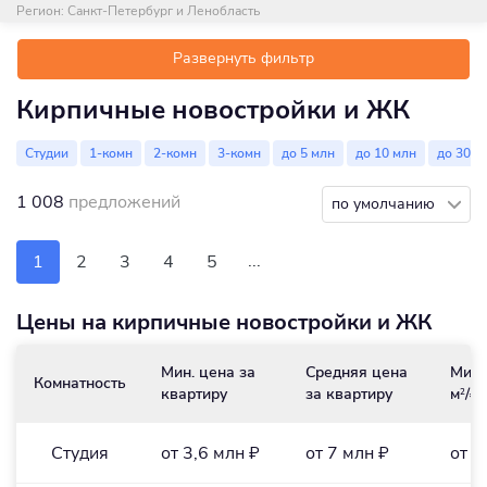
Регион:
Санкт-Петербург и Ленобласть
Развернуть фильтр
Кирпичные новостройки и ЖК
Студии
1-комн
2-комн
3-комн
до 5 млн
до 10 млн
до 30 м
1 008
предложений
по умолчанию
...
1
2
3
4
5
Цены на кирпичные новостройки и ЖК
Мин. цена за
Средняя цена
Мин.
Комнатность
квартиру
за квартиру
м
/₽
2
Студия
от 3,6 млн ₽
от 7 млн ₽
от 1