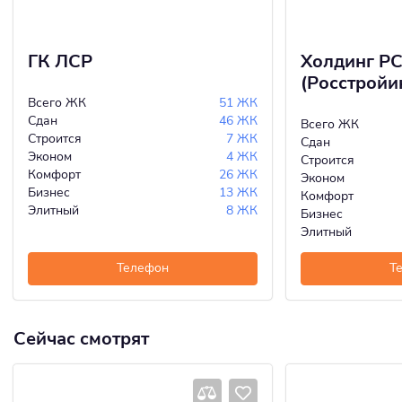
ГК ЛСР
Холдинг Р
(Росстройи
Всего ЖК
51 ЖК
Сдан
46 ЖК
Всего ЖК
Строится
7 ЖК
Сдан
Эконом
4 ЖК
Строится
Комфорт
26 ЖК
Эконом
Бизнес
13 ЖК
Комфорт
Элитный
8 ЖК
Бизнес
Элитный
Телефон
Т
Сейчас смотрят