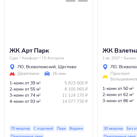
ЖК Арт Парк
ЖК Взлетна
Сдан
Комфорт
ГК Алгоритм
1 кв. 2027
Бизнес
ЛО
,
Всеволожский
,
Щеглово
ЛО
,
Всеволо
Девяткино
26 мин
Проспект
Большевико
1-комн
от 39 м
5 823 000
₽
2
1-комн
от 50 м
2-комн
от 55 м
8 105 960
₽
2
2
2-комн
от 62 м
3-комн
от 74 м
11 124 170
₽
2
2
3-комн
от 86 м
4-комн
от 93 м
14 077 730
₽
2
2
70 квартир
С отделкой
Парк
Водоем
30 квартир
Без о
Панорамные окна
Панорамные окна