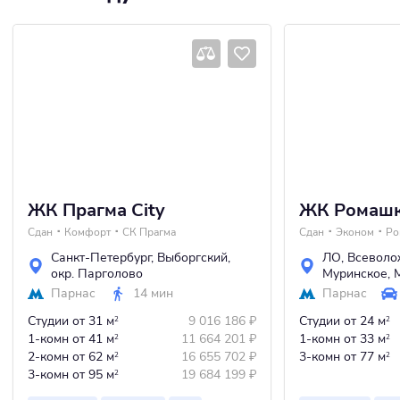
ЖК Прагма City
ЖК Ромаш
Сдан
Комфорт
СК Прагма
Сдан
Эконом
Ро
Санкт-Петербург
,
Выборгский
,
ЛО
,
Всеволо
окр. Парголово
Муринское
,
Парнас
14 мин
Парнас
Студии
от 31 м
9 016 186
₽
Студии
от 24 м
2
2
1-комн
от 41 м
11 664 201
₽
1-комн
от 33 м
2
2
2-комн
от 62 м
16 655 702
₽
3-комн
от 77 м
2
2
3-комн
от 95 м
19 684 199
₽
2