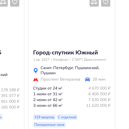
S
Город-спутник Южный
А
М
1 кв. 2027
Комфорт
СТАРТ Девелопмент
Сд
Санкт-Петербург
,
Пушкинский
,
Пушкин
ский
Проспект Ветеранов
28 мин
Студии
от 24 м
4 670 000
₽
2
 178 188
₽
1-комн
от 31 м
6 400 000
₽
2
Ст
 391 077
₽
2-комн
от 42 м
7 630 000
₽
2
2-
 961 000
₽
3-комн
от 66 м
11 620 000
₽
2
 165 500
₽
м
319 квартир
С отделкой
44
Панорамные окна
П