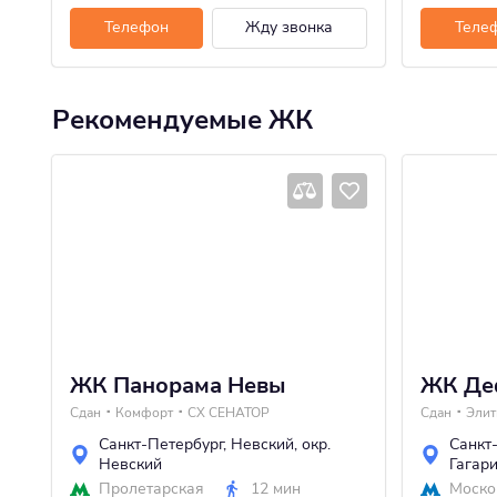
Телефон
Жду звонка
Теле
Рекомендуемые ЖК
ЖК Панорама Невы
ЖК Де
Сдан
Комфорт
СХ СЕНАТОР
Сдан
Эли
Санкт-Петербург
,
Невский
,
окр.
Санкт
Невский
Гагар
Пролетарская
12 мин
Моско