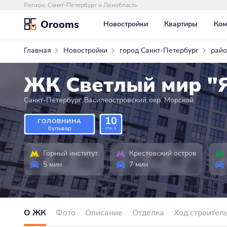
Регион:
Санкт-Петербург и Ленобласть
Orooms
Новостройки
Квартиры
Ком
Главная
Новостройки
город Санкт-Петербург
райо
ЖК Светлый мир "
Санкт-Петербург
,
Василеостровский
,
окр. Морской
10
ГОЛОВНИНА
бульвар
стр. 1
Горный институт
Крестовский остров
5 мин
7 мин
О ЖК
Фото
Описание
Отделка
Ход строител