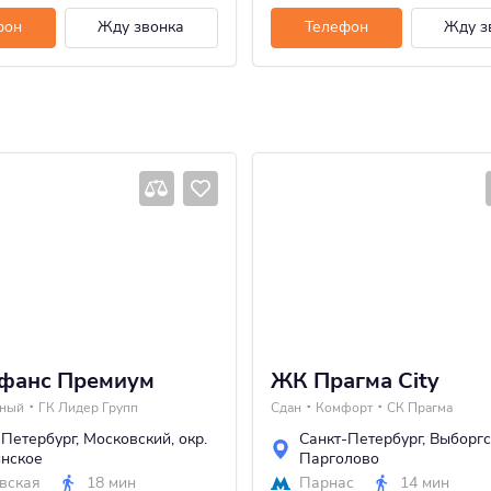
фон
Жду звонка
Телефон
Жду з
фанс Премиум
ЖК Прагма City
тный
ГК Лидер Групп
Сдан
Комфорт
СК Прагма
-Петербург
,
Московский
,
окр.
Санкт-Петербург
,
Выборгс
инское
Парголово
вская
18 мин
Парнас
14 мин