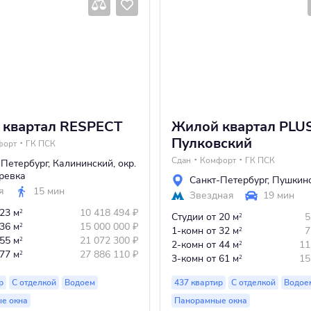
 квартал RESPECT
Жилой квартал PLU
Пулковский
форт
ГК ПСК
Сдан
Комфорт
ГК ПСК
-Петербург
,
Калининский
,
окр.
ревка
Санкт-Петербург
,
Пушкин
я
15 мин
Звездная
19 мин
 23 м
10 418 494
₽
2
Студии
от 20 м
5
2
 36 м
15 000 000
₽
2
1-комн
от 32 м
7
2
 55 м
21 072 300
₽
2
2-комн
от 44 м
11
2
 77 м
27 886 110
₽
2
3-комн
от 61 м
15
2
р
С отделкой
Водоем
437 квартир
С отделкой
Водое
е окна
Панорамные окна