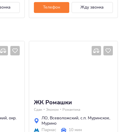
вонка
Телефон
Жду звонка
ЖК Ромашки
Ж
Сдан
Эконом
Романтика
Сд
кий
,
окр.
ЛО
,
Всеволожский
,
с.п. Муринское
,
Мурино
Парнас
10 мин