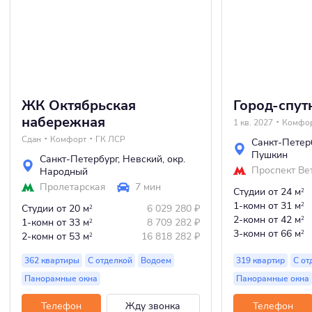
ЖК Октябрьская
Город-спу
набережная
1 кв. 2027
Комфо
Сдан
Комфорт
ГК ЛСР
Санкт-Петер
Пушкин
Санкт-Петербург
,
Невский
,
окр.
Проспект Ве
Народный
Пролетарская
7 мин
Студии
от 24 м
2
1-комн
от 31 м
2
Студии
от 20 м
6 029 280
₽
2
2-комн
от 42 м
2
1-комн
от 33 м
8 709 282
₽
2
3-комн
от 66 м
2
2-комн
от 53 м
16 818 282
₽
2
362 квартиры
С отделкой
Водоем
319 квартир
С от
Панорамные окна
Панорамные окна
Телефон
Жду звонка
Телефон