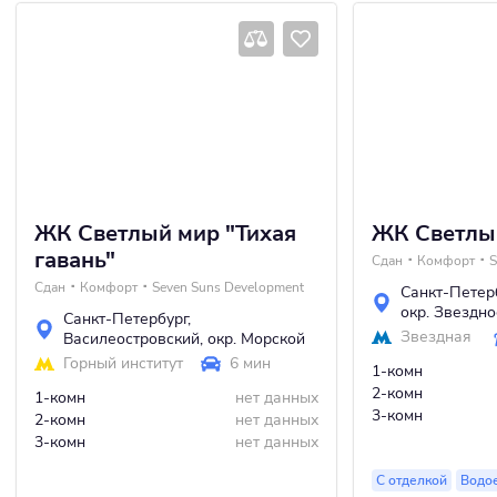
ЖК Светлый мир "Тихая
ЖК Светлы
гавань"
Сдан
Комфорт
S
Сдан
Комфорт
Seven Suns Development
Санкт-Петер
окр. Звездно
Санкт-Петербург
,
Звездная
Василеостровский
,
окр. Морской
Горный институт
6 мин
1-комн
2-комн
1-комн
нет данных
3-комн
2-комн
нет данных
3-комн
нет данных
С отделкой
Водо