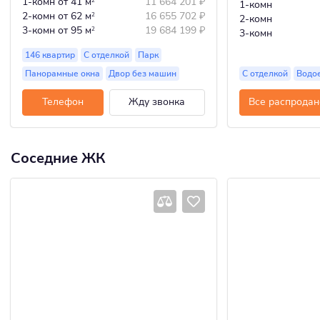
1-комн
от 41 м
11 664 201
₽
2
1-комн
2-комн
от 62 м
16 655 702
₽
2
2-комн
3-комн
от 95 м
19 684 199
₽
2
3-комн
146 квартир
С отделкой
Парк
Панорамные окна
Двор без машин
С отделкой
Водо
Телефон
Жду звонка
Все распродан
Соседние ЖК