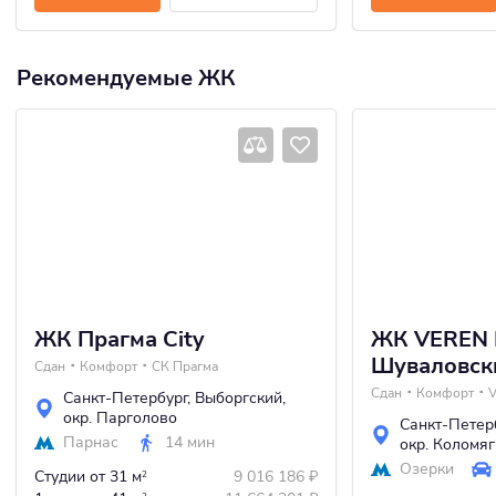
Рекомендуемые ЖК
ЖК Прагма City
ЖК VEREN 
Шуваловск
Сдан
Комфорт
СК Прагма
Сдан
Комфорт
Санкт-Петербург
,
Выборгский
,
окр. Парголово
Санкт-Петер
Парнас
14 мин
окр. Коломяг
Озерки
Студии
от 31 м
9 016 186
₽
2