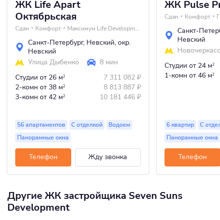
ЖК Life Apart
ЖК Pulse P
Октябрьская
Сдан
Комфорт
Г
Сдан
Комфорт
Максимум Life Development
Санкт-Петер
Невский
Санкт-Петербург
,
Невский
,
окр.
Новочеркас
Невский
Улица Дыбенко
8 мин
Студии
от 24 м
2
1-комн
от 46 м
2
Студии
от 26 м
7 311 082
₽
2
2-комн
от 38 м
8 813 887
₽
2
3-комн
от 42 м
10 181 446
₽
2
56 апартаментов
С отделкой
Водоем
6 квартир
С отде
Панорамные окна
Панорамные окна
Телефон
Жду звонка
Телефон
Другие ЖК застройщика Seven Suns
Development