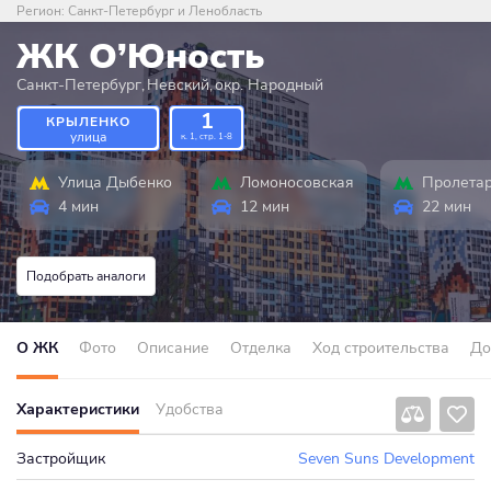
Регион:
Санкт-Петербург и Ленобласть
ЖК О’Юность
Санкт-Петербург
,
Невский
,
окр. Народный
1
КРЫЛЕНКО
улица
к. 1, стр. 1-8
Улица Дыбенко
Ломоносовская
Пролета
4 мин
12 мин
22 мин
Подобрать аналоги
О ЖК
Фото
Описание
Отделка
Ход строительства
До
Характеристики
Удобства
Застройщик
Seven Suns Development