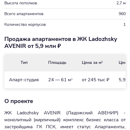
Высота потолков
2,7 м
Всего апартаментов
960
Количество корпусов
1
Продажа апартаментов в ЖК Ladozhsky
AVENIR от 5,9 млн ₽
Тип
Площадь
Цена за м
Цена
2
Апарт-студия
24 — 61 м
от 245 тыс ₽
5,9 
2
О проекте
ЖК Ladozhsky AVENIR (Ладожский АВЕНИР) -
монолитный (кирпичный) комплекс бизнес класса от
застройщика ГК ПСК, имеет статус Апартаменты,