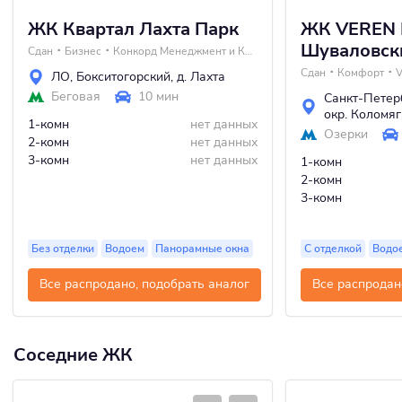
ЖК Квартал Лахта Парк
ЖК VEREN 
Шуваловск
Сдан
Бизнес
Конкорд Менеджмент и Консалтинг
Сдан
Комфорт
ЛО
,
Бокситогорский
,
д. Лахта
Беговая
10 мин
Санкт-Петер
окр. Коломяг
1-комн
нет данных
Озерки
2-комн
нет данных
3-комн
нет данных
1-комн
2-комн
3-комн
Без отделки
Водоем
Панорамные окна
С отделкой
Водо
Все распродано, подобрать аналог
Все распродан
Соседние ЖК