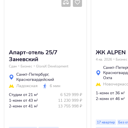
Апарт-отель 25/7
ЖК ALPEN
Заневский
4 кв. 2026
Бизнес
Сдан
Бизнес
GloraX Development
Санкт-Петер
Красногвард
Санкт-Петербург
,
Охта
Красногвардейский
Новочеркас
Ладожская
6 мин
1-комн
от 36 м
2
Студии
от 21 м
6 529 999
₽
2
2-комн
от 46 м
2
1-комн
от 43 м
11 230 999
₽
2
2-комн
от 41 м
13 755 998
₽
2
17 квартир
Без о