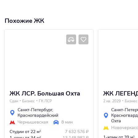
Похожие ЖК
ЖК ЛСР. Большая Охта
ЖК ЛЕГЕНД
Сдан
Бизнес
ГК ЛСР
2 кв. 2029
Бизнес
Санкт-Петербург
,
Санкт-Петер
Красногвардейский
Красногвард
Охта
Чернышевская
8 мин
Новочеркас
Студии
от 22 м
7 632 576
₽
2
1-комн
от 39 м
1-комн
от 34 м
13 148 982
₽
2
2