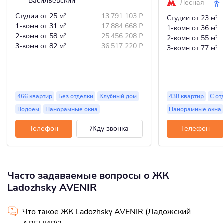
Васильевский
Лесная
Студии
от 25 м
13 791 103
₽
2
Студии
от 23 м
2
1-комн
от 31 м
17 884 668
₽
2
1-комн
от 36 м
2
2-комн
от 58 м
25 456 208
₽
2
2-комн
от 55 м
2
3-комн
от 82 м
36 517 220
₽
2
3-комн
от 77 м
2
466 квартир
Без отделки
Клубный дом
438 квартир
С от
Водоем
Панорамные окна
Панорамные окна
Телефон
Жду звонка
Телефон
Часто задаваемые вопросы о ЖК
Ladozhsky AVENIR
Что такое ЖК Ladozhsky AVENIR (Ладожский