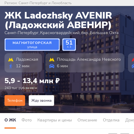
Регион:
Санкт-Петербург и Ленобласть
ЖК Ladozhsky AVENIR
(Ладожский АВЕНИР)
Санкт-Петербург
,
Красногвардейский
,
окр. Большая Охта
51
МАГНИТОГОРСКАЯ
улица
л. 3
Ладожская
Площадь Александра Невского
12 мин
6 мин
5,9 - 13,4 млн
₽
243 тыс руб.за кв.м.
Телефон
Жду звонка
О ЖК
Фото
Квартиры и цены
Описание
Отделка
Док