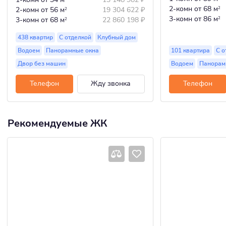
2-комн
от 68 м
2-комн
от 56 м
19 304 622
₽
2
2
3-комн
от 86 м
3-комн
от 68 м
22 860 198
₽
2
2
438 квартир
С отделкой
Клубный дом
Водоем
Панорамные окна
101 квартира
С о
Двор без машин
Водоем
Панорам
Телефон
Жду звонка
Телефон
Рекомендуемые ЖК