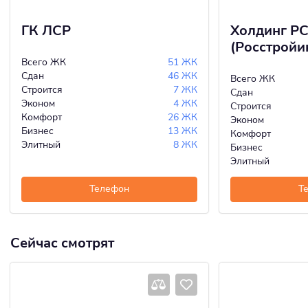
ГК ЛСР
Холдинг Р
(Росстройи
Всего ЖК
51 ЖК
Сдан
46 ЖК
Всего ЖК
Строится
7 ЖК
Сдан
Эконом
4 ЖК
Строится
Комфорт
26 ЖК
Эконом
Бизнес
13 ЖК
Комфорт
Элитный
8 ЖК
Бизнес
Элитный
Телефон
Т
Сейчас смотрят