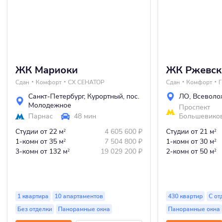
ЖК Мариоки
ЖК Ржевск
Сдан
Комфорт
СХ СЕНАТОР
Сдан
Комфорт
Санкт-Петербург
,
Курортный
,
пос.
ЛО
,
Всеволо
Молодежное
Проспект
Парнас
48 мин
Большевико
Студии
от 22 м
4 605 600
₽
Студии
от 21 м
2
2
1-комн
от 35 м
7 504 800
₽
1-комн
от 30 м
2
2
3-комн
от 132 м
19 029 200
₽
2-комн
от 50 м
2
2
1 квартира
10 апартаментов
430 квартир
С от
Без отделки
Панорамные окна
Панорамные окна