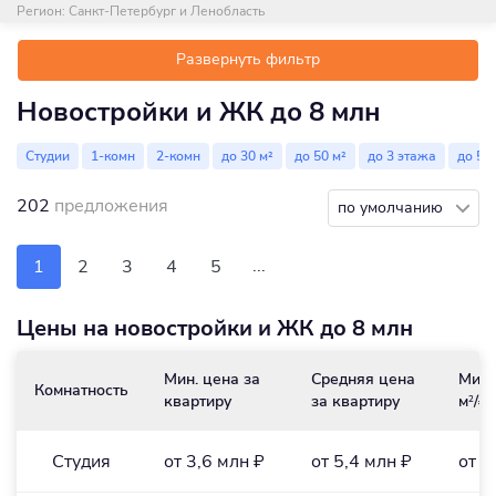
Регион:
Санкт-Петербург и Ленобласть
Развернуть фильтр
Новостройки и ЖК до 8 млн
Студии
1-комн
2-комн
до 30 м²
до 50 м²
до 3 этажа
до 5 
202
предложения
по умолчанию
...
1
2
3
4
5
Цены на новостройки и ЖК до 8 млн
Мин. цена за
Средняя цена
Мин.
Комнатность
квартиру
за квартиру
м
/₽
2
Студия
от 3,6 млн ₽
от 5,4 млн ₽
от 1