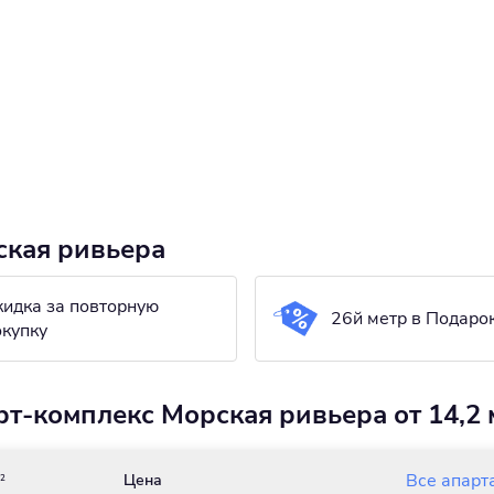
ская ривьера
кидка за повторную
26й метр в Подаро
окупку
т-комплекс Морская ривьера от 14,2 
Все апарт
Цена
2