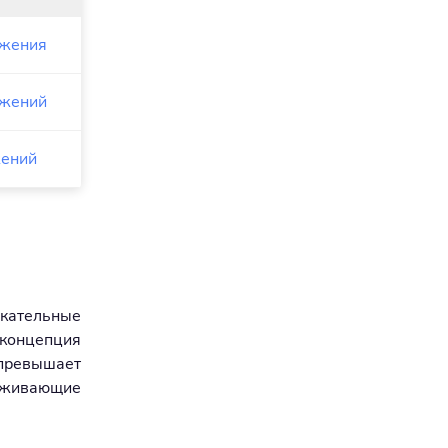
ожения
ожений
жений
скательные
 концепция
превышает
раживающие