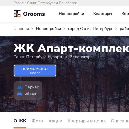
Регион:
Санкт-Петербург и Ленобласть
Orooms
Новостройки
Квартиры
Ком
Главная
Новостройки
город Санкт-Петербург
райо
ЖК Апарт-комплек
Санкт-Петербург
,
Курортный
,
Зеленогорск
ПРИМОРСКОЕ
шоссе
Парнас
59 мин
О ЖК
Фото
Акции
Квартиры и цены
Описан