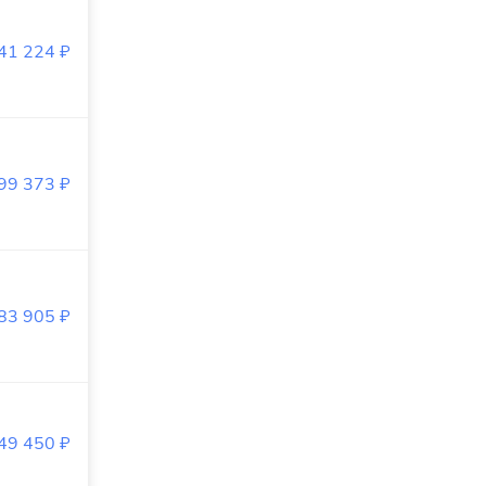
41 224
₽
99 373
₽
83 905
₽
49 450
₽