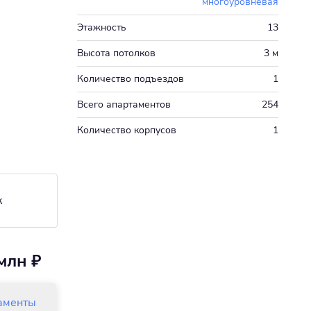
многоуровневая
Этажность
13
Высота потолков
3 м
Количество подъездов
1
Всего апартаментов
254
Количество корпусов
1
к
Скидка пенсионерам
млн ₽
аменты