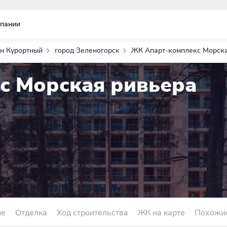
пании
н Курортный
город Зеленогорск
ЖК Апарт-комплекс Морск
с Морская ривьера
ие
Отделка
Ход строительства
ЖК на карте
Похожи