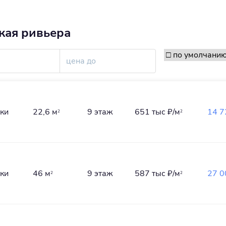
кая ривьера
лки
22,6 м
9 этаж
651 тыс
₽/м
14 7
2
2
лки
46 м
9 этаж
587 тыс
₽/м
27 0
2
2