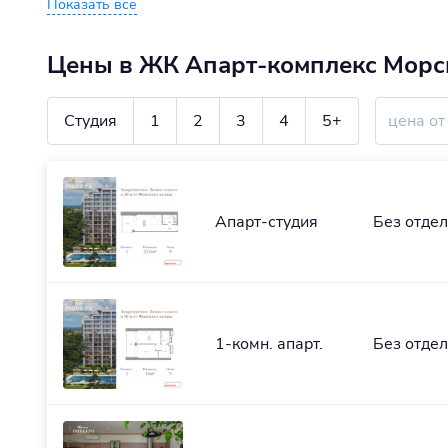
Показать все
Цены в ЖК Апарт-комплекс Морс
Студия
1
2
3
4
5+
Апарт-студия
Без отде
1-комн. апарт.
Без отде