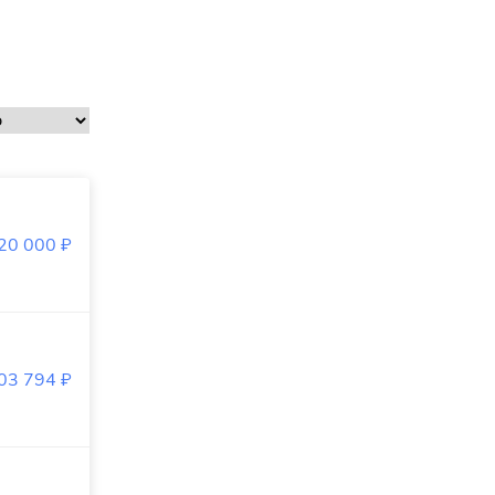
20 000
₽
03 794
₽