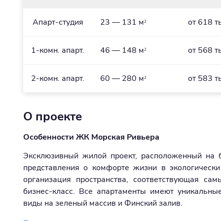
Апарт-студия
23 — 131 м
от 618 т
2
1-комн. апарт.
46 — 148 м
от 568 т
2
2-комн. апарт.
60 — 280 м
от 583 т
2
О проекте
Особенности ЖК Морская Ривьера
Эксклюзивный жилой проект, расположенный на 
представления о комфорте жизни в экологически
организация пространства, соответствующая са
бизнес-класс. Все апартаменты имеют уникальны
виды на зеленый массив и Финский залив.