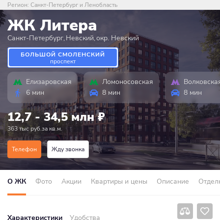
Регион:
Санкт-Петербург и Ленобласть
ЖК Литера
Санкт-Петербург
,
Невский
,
окр. Невский
БОЛЬШОЙ СМОЛЕНСКИЙ
проспект
Елизаровская
Ломоносовская
Волковска
6 мин
8 мин
8 мин
12,7 - 34,5 млн
₽
363 тыс руб.за кв.м.
Телефон
Жду звонка
О ЖК
Фото
Акции
Квартиры и цены
Описание
Отдел
Характеристики
Удобства