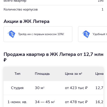
Всего квартир
195
Количество корпусов
1
Акции в ЖК Литера
Трейд-ин с первым взносом 10%!
Удобный т
Продажа квартир в ЖК Литера от 12,7 млн
₽
Тип
Площадь
Цена за м
Цена
2
Студия
30 м
от 423 тыс ₽
12,7 м
2
1-комн. кв.
34 — 45 м
от 478 тыс ₽
16,2 
2