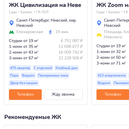
ЖК Цивилизация на Неве
ЖК Zoom н
Сдан
Бизнес
ГК ЛСР
Сдан
Бизнес
ГК
Санкт-Петербург
,
Невский
,
окр.
Санкт-Петер
Невский
Невский
Елизаровская
19 мин
Площадь Ал
Невского
Студии
от 19 м
6 751 087
₽
2
Студии
от 19 м
1-комн
от 35 м
11 098 677
₽
2
2
1-комн
от 32 м
2-комн
от 43 м
16 009 742
₽
2
2
2-комн
от 50 м
3-комн
от 67 м
22 228 506
₽
2
2
3-комн
от 71 м
2
475 квартир
С отделкой
Клубный дом
Парк
Водоем
Панорамные окна
423 апартамента
Двор без машин
Водоем
Панорам
Телефон
Жду звонка
Телефон
Рекомендуемые ЖК