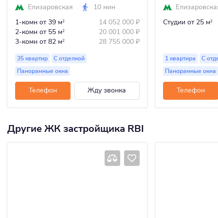
Елизаровская
10 мин
Елизаровска
1-комн
от 39 м
14 052 000
₽
Студии
от 25 м
2
2
2-комн
от 55 м
20 001 000
₽
2
3-комн
от 82 м
28 755 000
₽
2
35 квартир
С отделкой
1 квартира
С отд
Панорамные окна
Панорамные окна
Телефон
Жду звонка
Телефон
Другие ЖК застройщика RBI