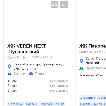
ЖК VEREN NEXT
ЖК Панора
Шуваловский
Сдан
Комфорт
Сдан
Комфорт
VEREN GROUP
Санкт-Петер
Невский
Санкт-Петербург
,
Приморский
,
Пролетарск
окр. Коломяги
Озерки
7 мин
1-комн
от 29 м
2
1-комн
нет данных
2-комн
нет данных
3-комн
нет данных
1 квартира
С отд
С отделкой
Водоем
Панорамные окна
Панорамные окна