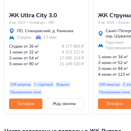
ЖК Ultra City 3.0
ЖК Струны
4 кв. 2027
Комфорт
RBI
4 кв. 2026
Бизнес
ЛО
,
Сланцевский
,
д. Каменка
Санкт-Петер
окр. Шувало
Озерки
13 мин
Проспект
Студии
от 26 м
8 177 805
₽
2
Просвещени
1-комн
от 32 м
9 373 217
₽
2
1-комн
от 34 м
2
2-комн
от 54 м
17 065 314
₽
2
2-комн
от 52 м
2
3-комн
от 80 м
21 249 020
₽
2
3-комн
от 84 м
2
4-комн
от 123 м
2
238 квартир
С отделкой
Водоем
230 квартир
С от
Панорамные окна
Панорамные окна
Телефон
Жду звонка
Телефон