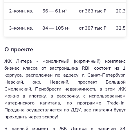
2-комн. кв.
56 — 61 м
от 363 тыс ₽
20,3 
2
3-комн. кв.
84 — 105 м
от 387 тыс ₽
32,5 
2
О проекте
ЖК Литера - монолитный (кирпичный) комплекс
бизнес класса от застройщика RBI, состоит из 1
корпуса, расположен по адресу: г. Санкт-Петербург,
Невский, окр. Невский, проспект Большой
Смоленский. Приобрести недвижимость в этом ЖК
можно в ипотеку, в рассрочку, с использованием
материнского капитала, по программе Trade-In.
Продажа осуществляется по ДДУ, все платежи будут
проходить через эскроу!
В данный момент в ЖК Литера в наличии 34