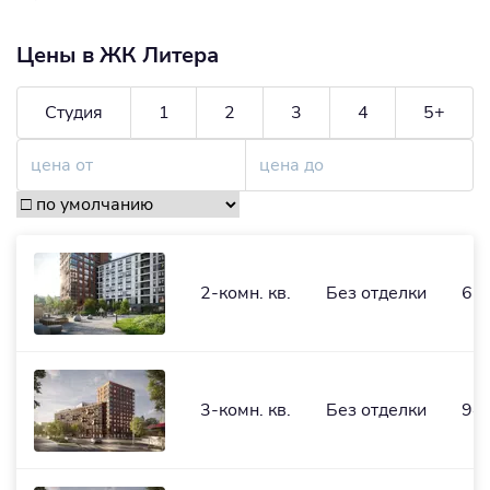
Цены в ЖК Литера
Студия
1
2
3
4
5+
2-комн. кв.
Без отделки
61,
3-комн. кв.
Без отделки
94,