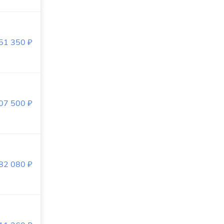
651 350
₽
807 500
₽
382 080
₽