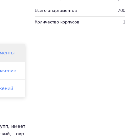
Всего апартаментов
700
Количество корпусов
1
аменты
ожение
жений
упп, имеет
кий, окр.