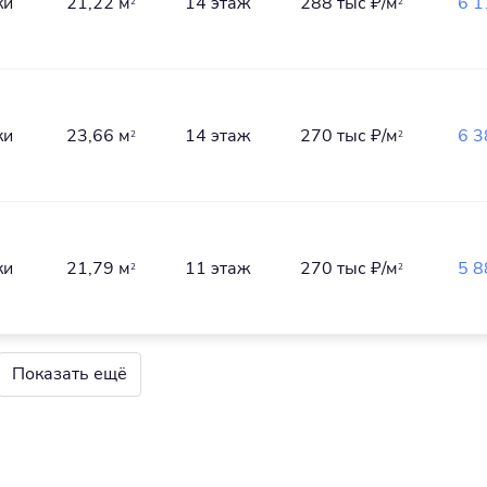
ки
21,22 м
14 этаж
288 тыс
₽/м
6 
2
2
ки
23,66 м
14 этаж
270 тыс
₽/м
6 
2
2
ки
21,79 м
11 этаж
270 тыс
₽/м
5 
2
2
Показать ещё