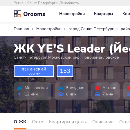
Регион:
Санкт-Петербург и Ленобласть
Orooms
Новостройки
Квартиры
Ком
Главная
Новостройки
город Санкт-Петербург
райо
ЖК YE'S Leader (Йе
Санкт-Петербург
,
Московский
,
окр. Новоизмайловское
ЛЕНИНСКИЙ
153
проспект
Московская
Звездная
Автово
12 мин
6 мин
7 мин
О ЖК
Фото
Квартиры и цены
Описание
Отде