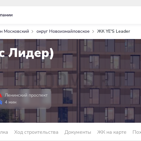
пании
н Московский
округ Новоизмайловское
ЖК YE'S Leader
с Лидер)
Ленинский проспект
4 мин
лка
Ход строительства
Документы
ЖК на карте
По