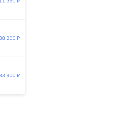
111 360
₽
388 200
₽
883 300
₽