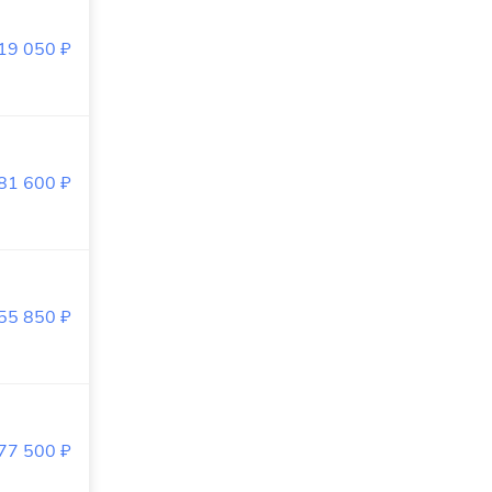
519 050
₽
581 600
₽
055 850
₽
977 500
₽