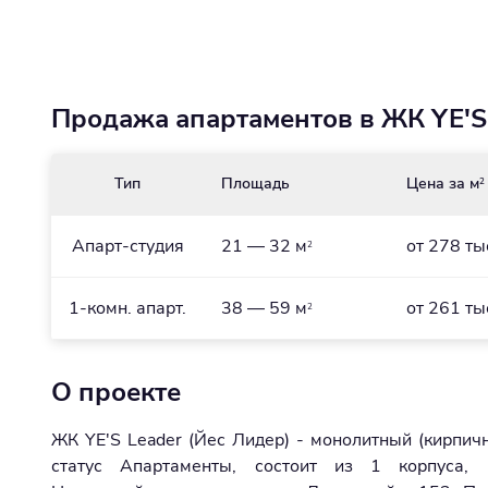
Продажа апартаментов в ЖК YE'S L
Тип
Площадь
Цена за м
2
Апарт-студия
21 — 32 м
от 278 ты
2
1-комн. апарт.
38 — 59 м
от 261 ты
2
О проекте
ЖК YE'S Leader (Йес Лидер) - монолитный (кирпич
статус Апартаменты, состоит из 1 корпуса, р